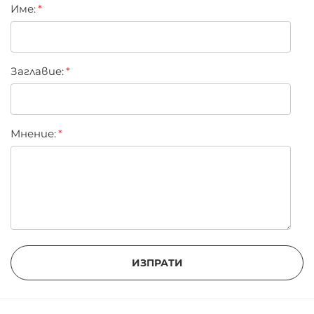
Име:
star
stars
stars
stars
stars
Заглавиe:
Мнение:
ИЗПРАТИ