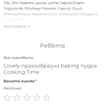
Talc, Zinc Stearate, Lauroyl Lysine, Caprylic/Capric
Triglyceride, Ethylhexyl Stearate, Caprylyl Glycol,
Phenoxyethanol, Hexylene Glycol, Hydrolyzed Collagen, CI
19140, CI 77491.
ВИЖ ПОВЕЧЕ
Ревюта
Вие оценявате:
Lovely прахообразна baking пудра
Cooking Time
Вашата оценка
Рейтинг:
1
2
3
4
5