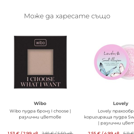
Може да харесате също
Wibo
Lovely
Wibo пудра бронз I choose |
Lovely прахообр
различни цветове
коригираща пудра Swee
| различни цве
1,53 €
/
2,99 лв.
2,81 €
/
5,50 лв.
2,55 €
/
4,99 лв.
5,11 