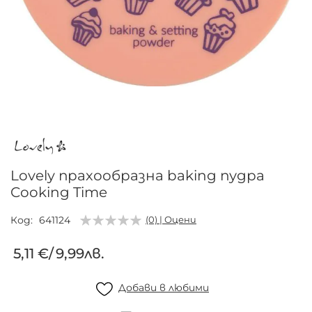
Преминете
към
началото
на
галерия
Lovely прахообразна baking пудра
със
Cooking Time
снимки
Код
641124
(0) | Оцени
5,11 €
/
9,99лв.
Добави в любими