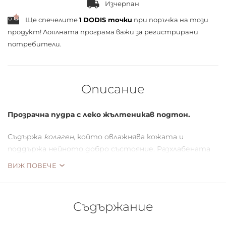
Изчерпан
Ще спечелите
1
DODIS точки
при поръчка на този
продукт! Лоялната програма важи за
регистрирани
потребители.
Описание
Прозрачна пудра с леко жълтеникав подтон.
Съдържа
колаген
, който овлажнява кожата и
поддържа нейното добро състояние. Разхлабената
формула и фино микронизираните пигменти
ВИЖ ПОВЕЧЕ
осигуряват ефект на гладка кожа и не подчертават
линиите на лицето.
Съдържание