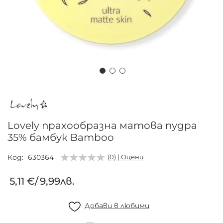
Преминете
към
началото
на
Lovely прахообразна матова пудра
галерия
35% бамбук Bamboo
със
снимки
Код
630364
(0) | Оцени
5,11 €
/
9,99лв.
Добави в любими