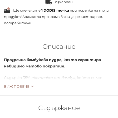
Изчерпан
Ще спечелите
1
DODIS точки
при поръчка на този
продукт! Лоялната програма важи за
регистрирани
потребители.
Описание
Прозрачна бамбукова пудра, която гарантира
невидимо матово покритие.
Съдържа 35%
екстракт от бамбук
, който силно
абсорбира себума, осигурявайки дълготраен ефект
ВИЖ ПОВЕЧЕ
на матова кожа, за да можете да се насладите на
безупречен грим. Прикрива признаците на умора и
всякакви несъвършенства, а вие ще можете да се
Съдържание
насладите на перфектния ГРИМ!