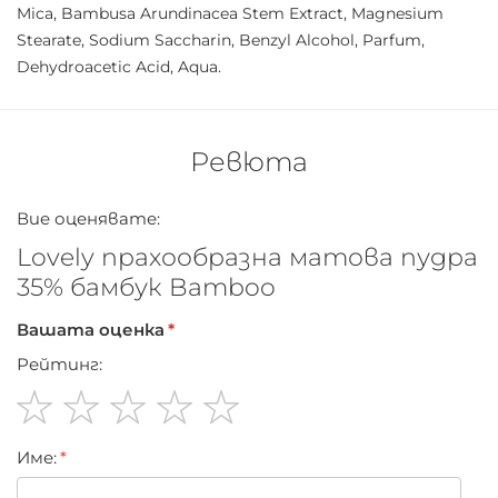
Продуктът не е тестван върху животни.
Mica, Bambusa Arundinacea Stem Extract, Magnesium
Stearate, Sodium Saccharin, Benzyl Alcohol, Parfum,
Dehydroacetic Acid, Aqua.
Ревюта
Вие оценявате:
Lovely прахообразна матова пудра
35% бамбук Bamboo
Вашата оценка
Рейтинг:
1
2
3
4
5
Име:
star
stars
stars
stars
stars