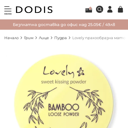
МЕНЮ
Безплатна доставка до офис над 25.05€ / 49лв
Начало
Грим
Лице
Пудра
Lovely прахообразна матов
Преминете
към
края
на
галерията
на
изображенията