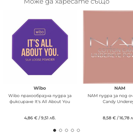
Може да харесате също
Wibo
NAM
Wibo прахообразна пудра за
NAM пудра за под оч
фиксиране It's All About You
Candy Undere
4,86 €
/
9,51 лв.
8,58 €
/
16,78 л