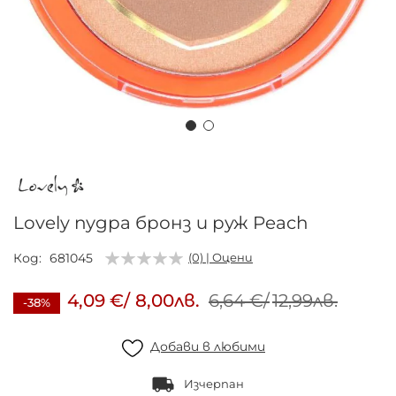
Преминете
към
началото
на
Lovely пудра бронз и руж Peach
галерия
със
Код
681045
(0) | Оцени
снимки
4,09 €
/
8,00лв.
6,64 €
/
12,99лв.
-38%
Добави в любими
Изчерпан