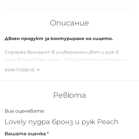
Описание
Двоен продукт за контуриране на лицето.
Съдържа бронзант в универсален цвят и руж в
красив прасковен нюанс. Продуктите могат да се
комбинират или използват поотделно, в зависимост
ВИЖ ПОВЕЧЕ
от личните предпочитания.
Ревюта
Вие оценявате:
Lovely пудра бронз и руж Peach
Вашата оценка