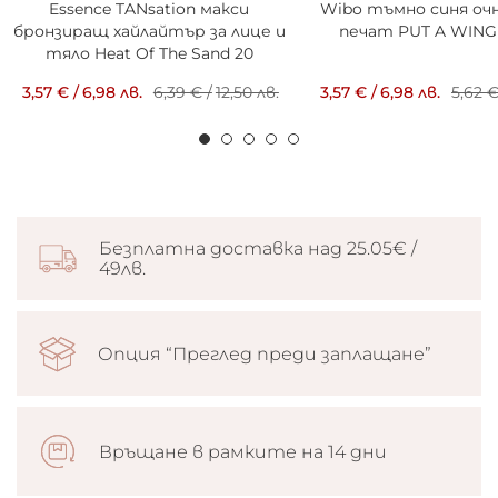
Essence TANsation макси
Wibo тъмно синя очн
бронзиращ хайлайтър за лице и
печат PUT A WING 
тяло Heat Of The Sand 20
3,57 €
/
6,98 лв.
6,39 €
/
12,50 лв.
3,57 €
/
6,98 лв.
5,62 
Безплатна доставка над 25.05€ /
49лв.
Опция “Преглед преди заплащане”
Връщане в рамките на 14 дни