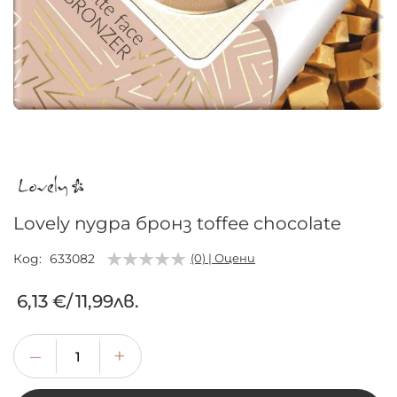
Преминете
към
началото
на
галерия
Lovely пудра бронз toffee chocolate
със
снимки
Код
633082
(0) | Оцени
6,13 €
/
11,99лв.