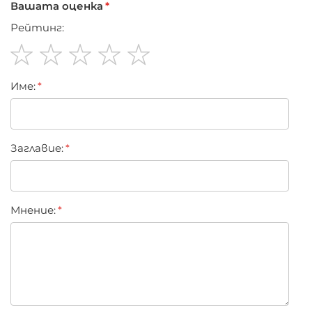
Вашата оценка
Рейтинг:
1
2
3
4
5
Име:
star
stars
stars
stars
stars
Заглавиe:
Мнение: