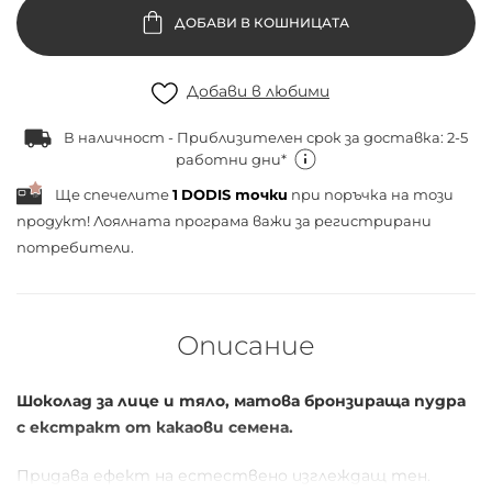
ДОБАВИ В КОШНИЦАТА
Добави в любими
В наличност - Приблизителен срок за доставка: 2-5
работни дни*
Ще спечелите
1
DODIS точки
при поръчка на този
продукт! Лоялната програма важи за
регистрирани
потребители.
Описание
Шоколад за лице и тяло, матова бронзираща пудра
с екстракт от какаови семена.
Придава ефект на естествено изглеждащ тен.