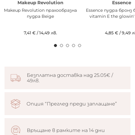
Makeup Revolution
Essence
Makeup Revolution прахообразна
Essence пудра бронз
пудра Beige
vitamin E the glowin'
7,41 €
/
14,49 лв.
4,85 €
/
9,49 л
Безплатна доставка над 25.05€ /
49лв.
Опция “Преглед преди заплащане”
Връщане в рамките на 14 дни