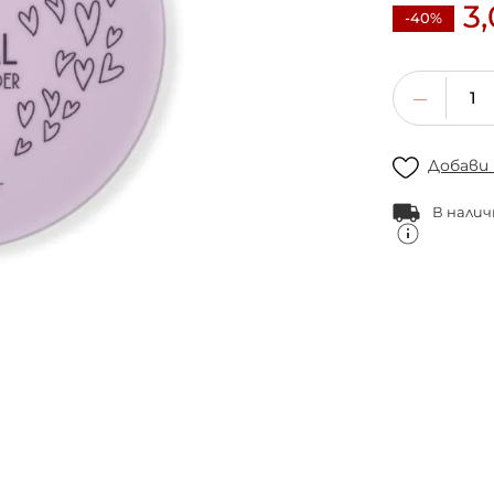
3
-40%
Добави
В налич