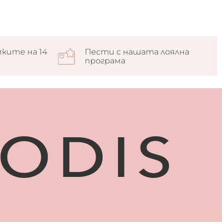
ките на 14
Пести с нашата лоялна
програма