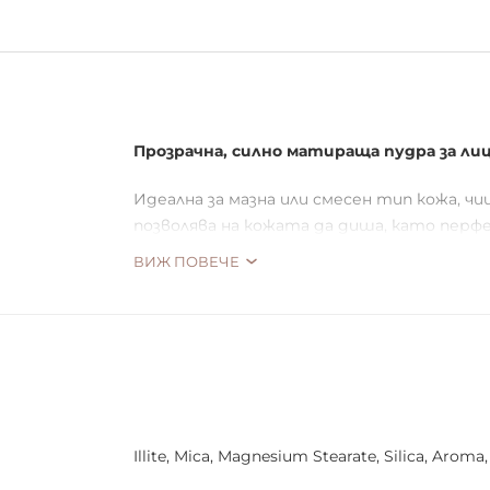
Прозрачна, силно матираща пудра за лиц
Идеална за мазна или смесен тип кожа, ч
позволява на кожата да диша, като перф
ВИЖ ПОВЕЧЕ
Продуктът не е тестван върху животни
Illite, Mica, Magnesium Stearate, Silica, Arom