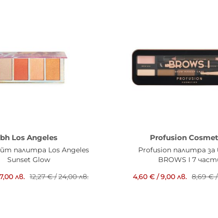
bh Los Angeles
Profusion Cosmet
айт палитра Los Angeles
Profusion палитра за
Sunset Glow
BROWS I 7 част
17,00 лв.
12,27 €
/
24,00 лв.
4,60 €
/
9,00 лв.
8,69 €
/