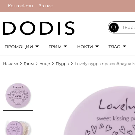
Контакти
За нас
ПРОМОЦИИ
ГРИМ
НОКТИ
ТЯЛО
Начало
Грим
Лице
Пудра
Lovely пудра прахообразна M
Преминете
към
края
на
галерията
на
изображенията