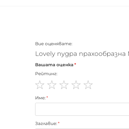
Вие оценявате:
Lovely пудра прахообразна 
Вашата оценка
Рейтинг:
1
2
3
4
5
Име:
star
stars
stars
stars
stars
Заглавиe: