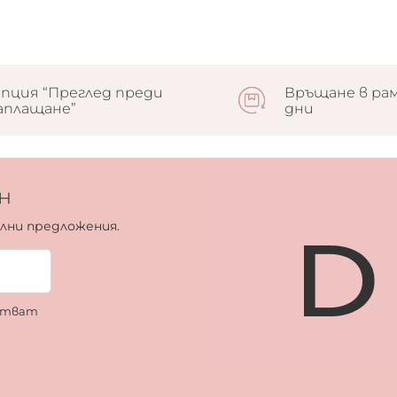
пция “Преглед преди
Връщане в рам
аплащане”
дни
н
ални предложения.
ботват