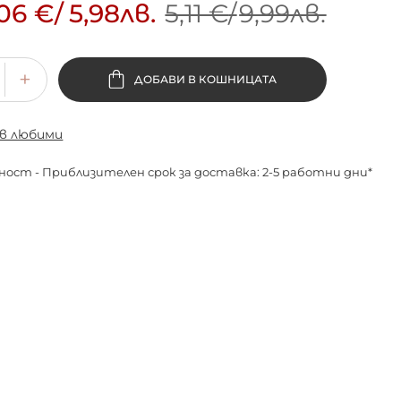
,06 €
/
5,98лв.
5,11 €
/
9,99лв.
ДОБАВИ В КОШНИЦАТА
 в любими
ност - Приблизителен срок за доставка: 2-5 работни дни*