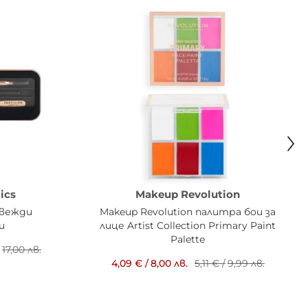
ics
Makeup Revolution
 вежди
Makeup Revolution палитра бои за
и
лице Artist Collection Primary Paint
Palette
17,00 лв.
4,09 €
/
8,00 лв.
5,11 €
/
9,99 лв.