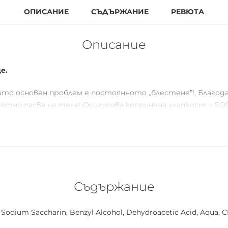
ОПИСАНИЕ
СЪДЪРЖАНИЕ
РЕВЮТА
Описание
е.
иито основен проблем е постоянното „блестене”!, Благод
ектно пасва на тена! Осигурява копринена гладкост и SO
.
Съдържание
a, Sodium Saccharin, Benzyl Alcohol, Dehydroacetic Acid, Aqua, CI