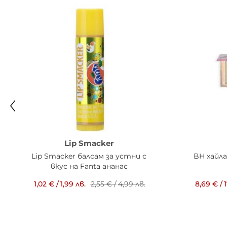
Lip Smacker
Lip Smacker балсам за устни с
BH хайл
вкус на Fanta ананас
1,02 €
/
1,99 лв.
2,55 €
/
4,99 лв.
8,69 €
/