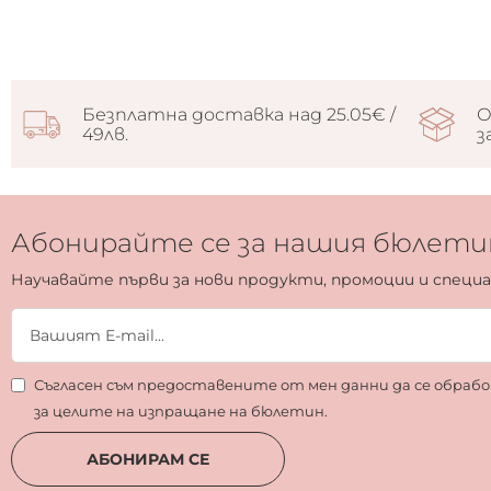
Безплатна доставка над 25.05€ /
О
49лв.
з
Абонирайте се за нашия бюлети
Научавайте първи за нови продукти, промоции и специ
Съгласен съм предоставените от мен данни да се обра
за целите на изпращане на бюлетин.
АБОНИРАМ СЕ