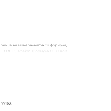
арение на минералната си формула,
FT FOCUS ефект. Формула БЕЗ ТАЛК.
 77163.