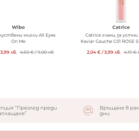
Wibo
Catrice
куствени мигли All Eyes
Catrice гланц за устни
On Me
Kaviar Gauche C01 ROSE 
3,99 лв.
4,60 €
/
9,00 лв.
2,04 €
/
3,99 лв.
4,19 €
пция “Преглед преди
Връщане в рам
аплащане”
дни