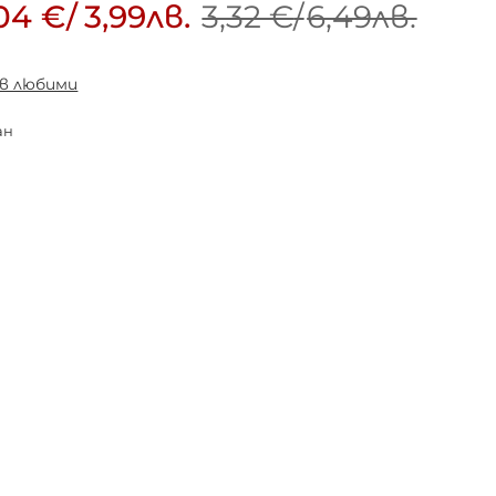
04 €
/
3,99лв.
3,32 €
/
6,49лв.
 в любими
ан