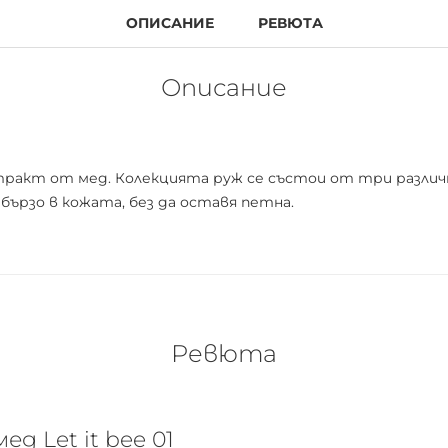
ОПИСАНИЕ
РЕВЮТА
Описание
стракт от мед. Колекцията руж се състои от три различ
бързо в кожата, без да оставя петна.
Ревюта
д Let it bee 01