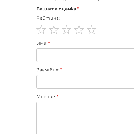
Вашата оценка
Рейтинг:
1
2
3
4
5
Име:
star
stars
stars
stars
stars
Заглавиe:
Мнение: