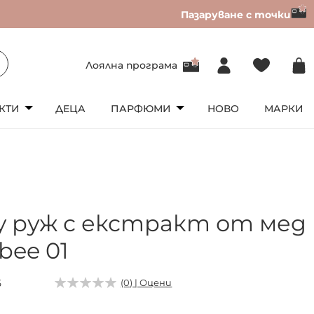
Пазаруване с точки
Лоялна програма
КТИ
ДЕЦА
ПАРФЮМИ
НОВО
МАРКИ
ly руж с екстракт от мед
 bee 01
5
(0) | Оцени