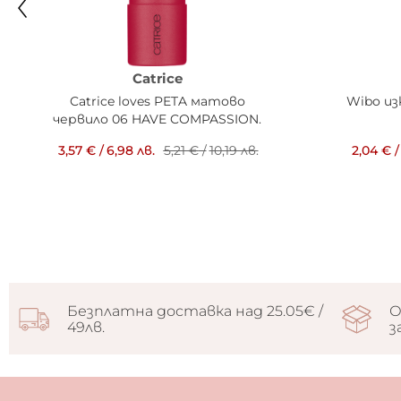
Catrice
Catrice loves PETA матово
Wibo из
червило 06 HAVE COMPASSION.
3,57 €
/
6,98 лв.
5,21 €
/
10,19 лв.
2,04 €
/
Безплатна доставка над 25.05€ /
О
49лв.
з