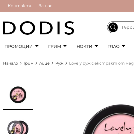
Контакти
За нас
ПРОМОЦИИ
ГРИМ
НОКТИ
ТЯЛО
Начало
Грим
Лице
Руж
Lovely руж с екстракт от мед L
Преминете
към
края
на
галерията
на
изображенията