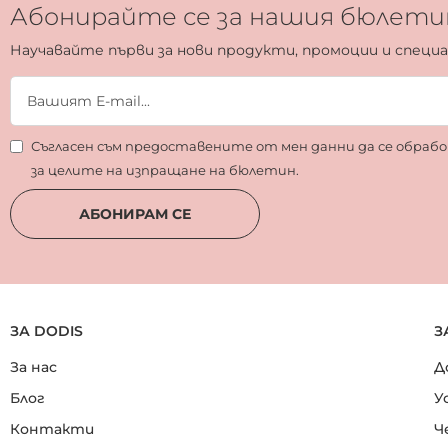
Абонирайте се за нашия бюлети
Научавайте първи за нови продукти, промоции и специ
Съгласен съм предоставените от мен данни да се обра
за целите на изпращане на бюлетин.
АБОНИРАМ СЕ
ЗА DODIS
З
За нас
Д
Блог
У
Контакти
Ч