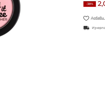
2,
-38%
Добави
Изчерп