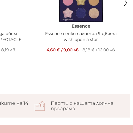
Essence
 за обем
Essence сенки палитра 9 цвята
SPECTACLE
wish upon a star
/
8,19 лв.
4,60 €
/
9,00 лв.
8,18 €
/
16,00 лв.
ките на 14
Пести с нашата лоялна
програма