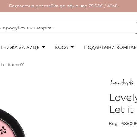
Безплатна доставка до офис над 25.05€ / 49лв.
ГРИЖА ЗА ЛИЦЕ
КОСА
ПОДАРЪЧНИ КОМПЛЕ
et it bee 01
Love
Let it
Код
68609