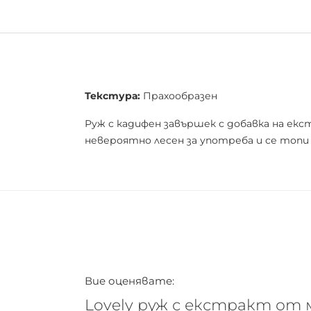
Текстура:
Прахообразен
Руж с кадифен завършек с добавка на ек
невероятно лесен за употреба и се топи 
Вие оценявате:
Lovely руж с екстракт от ме