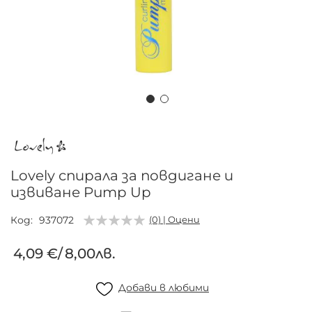
Преминете
към
началото
на
Lovely спирала за повдигане и
галерия
извиване Pump Up
със
снимки
Код
937072
(0) | Оцени
4,09 €
/
8,00лв.
Добави в любими