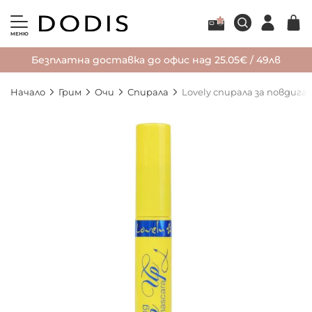
МЕНЮ
Безплатна доставка до офис над 25.05€ / 49лв
Начало
Грим
Очи
Спирала
Lovely спирала за повдига
Преминете
към
края
на
галерията
на
изображенията