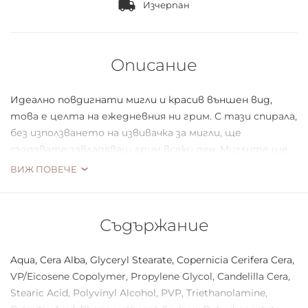
Изчерпан
Описание
Идеално повдигнати мигли и красив външен вид,
това е целта на ежедневния ни грим. С тази спирала,
без използването на извивачка за мигли, ще
създавате завладяващ грим всеки ден. Миглите ще
бъдат извити и повдигнати. Силиконова четка със
ВИЖ ПОВЕЧЕ
специална форма ще Ви позволи прецизно и точно
стилизиране и разресване на миглите.
Съдържание
Aqua, Cera Alba, Glyceryl Stearate, Copernicia Cerifera Cera,
VP/Eicosene Copolymer, Propylene Glycol, Candelilla Cera,
Stearic Acid, Polyvinyl Alcohol, PVP, Triethanolamine,