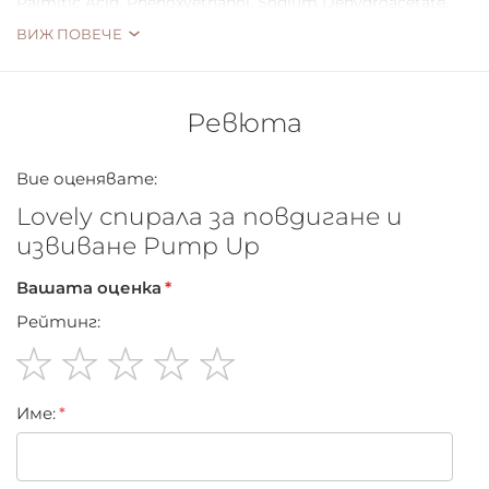
Palmitic Acid, Phenoxyethanol, Sodium Dehydroacetate,
Methylparaben, Propylparaben, Lecithin, Tocopherol,
ВИЖ ПОВЕЧЕ
Ascorbyl Palmitate, Citric Acid, [+/-]: CI77499.
Ревюта
Вие оценявате:
Lovely спирала за повдигане и
извиване Pump Up
Вашата оценка
Рейтинг:
1
2
3
4
5
Име:
star
stars
stars
stars
stars