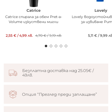
Catrice
Lovely
Catrice спирала за обем Pret-a-
Lovely водоустойчив
Volume изкуствени мигли
за извиване Pu
2,55 €
/
4,99 лв.
4,70 €
/
9,19 лв.
5,11 €
/
9,99 лв
Безплатна доставка над 25.05€ /
49лв.
Опция “Преглед преди заплащане”