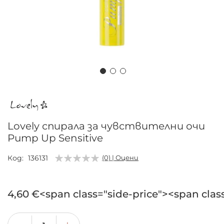
Преминете
към
началото
на
Lovely спирала за чувствителни очи
галерия
Pump Up Sensitive
със
снимки
Код
136131
(0) | Оцени
4,60 €<span class="side-price"><span clas