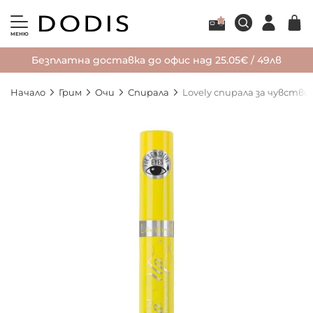
МЕНЮ
Безплатна доставка до офис над 25.05€ / 49лв
Начало
Грим
Очи
Спирала
Lovely спирала за чувстви
Преминете
към
края
на
галерията
на
изображенията