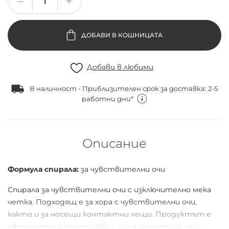
ДОБАВИ В КОШНИЦАТА
Добави в любими
В наличност - Приблизителен срок за доставка: 2-5
работни дни*
Описание
Формула спирала:
за чувствителни очи
Спирала за чувствителни очи с изключително мека
четка. Подходящ е за хора с чувствителни очи,
както и за носещи контактни лещи. Продуктът е
офталмологично тестван, за да гарантира най-