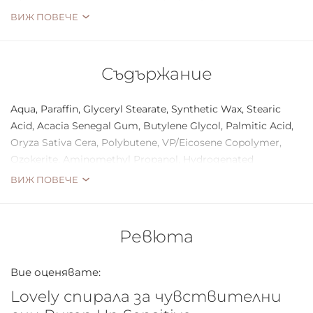
желания ефект на извити и повдигнати мигли, без да
ВИЖ ПОВЕЧЕ
дразни и най-чувствителните очи.
Съдържание
Aqua, Paraffin, Glyceryl Stearate, Synthetic Wax, Stearic
Acid, Acacia Senegal Gum, Butylene Glycol, Palmitic Acid,
Oryza Sativa Cera, Polybutene, VP/Eicosene Copolymer,
Ozokerite, Aminomethyl Propanol, Hydrogenated
Vegetable Oil, Phenoxyethanol, Stearyl Stearate,
ВИЖ ПОВЕЧЕ
Hydroxyethylcellulose, Tropolone, Disodium Phosphate,
Polysorbate 60, Sodium Phosphate, CI 77499.
Ревюта
Вие оценявате:
Lovely спирала за чувствителни