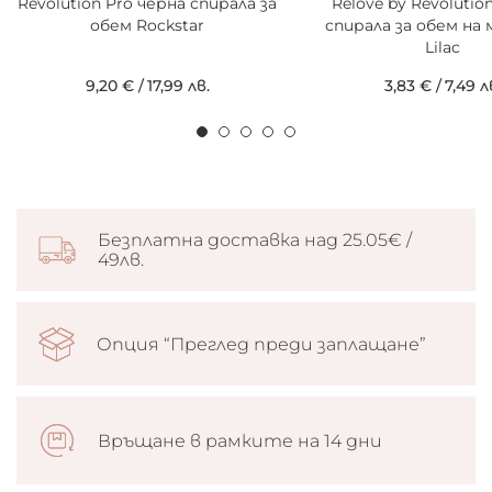
Revolution Pro черна спирала за
Relove by Revolutio
обем Rockstar
спирала за обем на
Lilac
9,20 €
/
17,99 лв.
3,83 €
/
7,49 л
Безплатна доставка над 25.05€ /
49лв.
Опция “Преглед преди заплащане”
Връщане в рамките на 14 дни