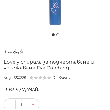
Преминете
към
началото
на
Lovely спирала за подчертаване и
галерия
удължаване Eye Catching
със
снимки
Код
650225
(0) | Оцени
3,83 €
/
7,49лв.