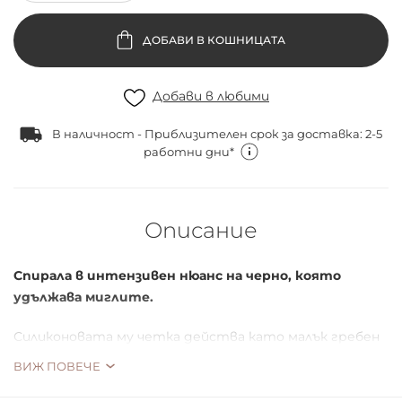
ДОБАВИ В КОШНИЦАТА
Добави в любими
В наличност - Приблизителен срок за доставка: 2-5
работни дни*
Описание
Спирала в интензивен нюанс на черно, която
удължава миглите.
Силиконовата му четка действа като малък гребен
– разплита миглите, предотвратява слепването им
ВИЖ ПОВЕЧЕ
и предотвратява образуването на бучки. Покрива
миглите с дълбок цвят.