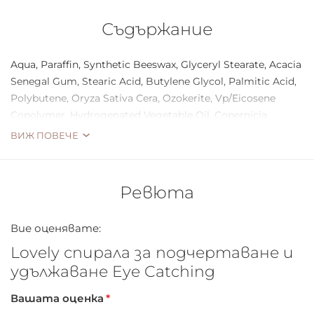
Съдържание
Aqua, Paraffin, Synthetic Beeswax, Glyceryl Stearate, Acacia
Senegal Gum, Stearic Acid, Butylene Glycol, Palmitic Acid,
Polybutene, Oryza Sativa Cera, Ozokerite, Vp/Eicosene
Copolymer, Hydrogenated Vegetable Oil, Copernicia
Cerifera Cera, Aminomethyl Propanol, Phenoxyethanol,
ВИЖ ПОВЕЧЕ
Stearyl Stearate, Glycerin, Hydroxyethylcellulose, Disodium
EDTA, Polyester-11, Ethylhexylglycerin, PVP, Cellulose,
Trimethylpentanediol/Adipic Acid/Glycerin Crosspolymer,
Ревюта
Propylene Glycol, Acacia Seyal Gum Extract, Potassium
Sorbate, Acetyl Hexapeptide-1, Dextran, CI 77499, CI 77007,
Вие оценявате:
CI 77266[nano].
Lovely спирала за подчертаване и
удължаване Eye Catching
Вашата оценка