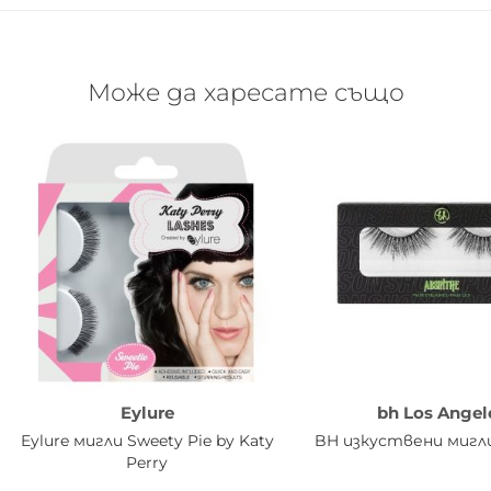
Може да харесате също
Eylure
bh Los Angel
Eylure мигли Sweety Pie by Katy
BH изкуствени мигли
Perry