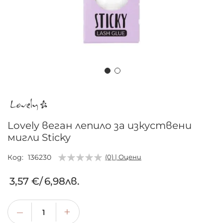
Преминете
към
началото
на
Lovely веган лепило за изкуствени
галерия
мигли Sticky
със
снимки
Код
136230
(0) | Оцени
3,57 €
/
6,98лв.