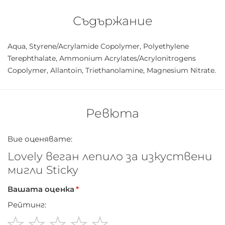
основата на вашите естествени мигли.
Съдържание
Aqua, Styrene/Acrylamide Copolymer, Polyethylene
Terephthalate, Ammonium Acrylates/Acrylonitrogens
Copolymer, Allantoin, Triethanolamine, Magnesium Nitrate.
Ревюта
Вие оценявате:
Lovely веган лепило за изкуствени
мигли Sticky
Вашата оценка
Рейтинг: