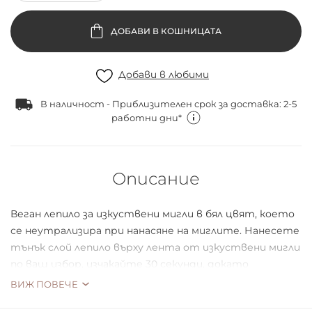
ДОБАВИ В КОШНИЦАТА
Добави в любими
В наличност - Приблизителен срок за доставка: 2-5
работни дни*
Описание
Веган лепило за изкуствени мигли в бял цвят, което
се неутрализира при нанасяне на миглите. Нанесете
тънък слой лепило върху лента от изкуствени мигли
по ваш избор, изчакайте 30 секунди, докато
лепилото стегне, след това нанесете и внимателно
ВИЖ ПОВЕЧЕ
натиснете миглите възможно най-близо до