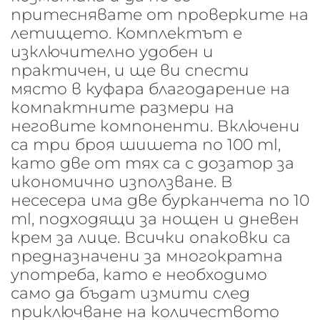
притеснявате от проверките на
летището. Комплектът е
изключително удобен и
практичен, и ще ви спести
място в куфара благодарение на
компактните размери на
неговите компоненти. Включени
са три броя шишета по 100 ml,
като две от тях са с дозатор за
икономично използване. В
несесера има две бурканчета по 10
ml, подходящи за нощен и дневен
крем за лице. Всички опаковки са
предназначени за многократна
употреба, като е необходимо
само да бъдат измити след
приключване на количеството