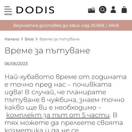
МЕНЮ
Безплатна доставка до офис над 25.05€ / 49лв
Начало
Блог
Време за пътуване
Време за пътуване
06/06/2023
Най-хубавото време от годината
е точно пред нас – почивката
идва! В случай, че планирате
пътуване в чужбина, знаем точно
какво ще ви е необходимо –
комплект за път от 5 части
. В
тях можете да прелеете своята
козметика и да не се