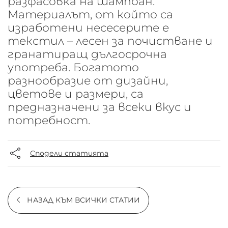
разфасовка на шампоан.
Материалът, от който са
изработени несесерите е
текстил – лесен за почистване и
гранатиращ дългосрочна
употреба. Богатото
разнообразие от дизайни,
цветове и размери, са
предназначени за всеки вкус и
потребност.
Сподели статията
НАЗАД КЪМ ВСИЧКИ СТАТИИ