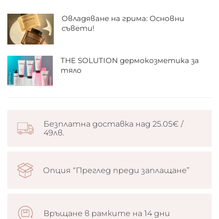
Овладяване на грима: Основни
съвети!
THE SOLUTION дермокозметика за
тяло
Безплатна доставка над 25.05€ /
49лв.
Опция “Преглед преди заплащане”
Връщане в рамките на 14 дни