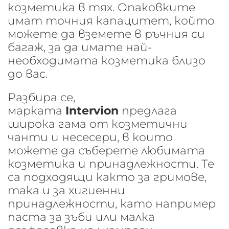
козметика в тях. Опаковките
имат точния капацитет, който
можете да вземете в ръчния си
багаж, за да имате най-
необходимата козметика близо
до вас.
Разбира се,
марката
Intervion
предлага
широка гама от козметични
чанти и несесери, в които
можете да съберете любимата
козметика и принадлежности. Те
са подходящи както за гримове,
така и за хигиенни
принадлежности, като например
паста за зъби или малка